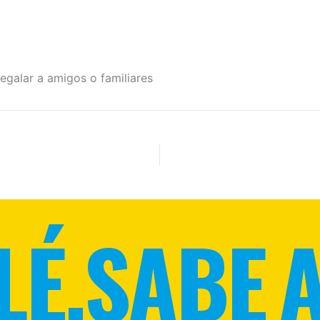
egalar a amigos o familiares
LÉ.
SABE A 