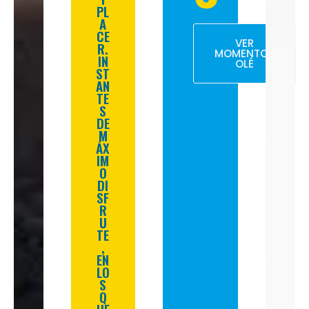
PL
A
CE
VER
R.
MOMENTOS
IN
OLÉ
ST
AN
TE
S
DE
M
ÁX
IM
O
DI
SF
R
U
TE
,
EN
LO
S
Q
UE