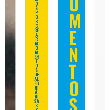
O
O
S
M
P
O
R
C
E
RE
A
R
M
N
O
M
EN
T
T
O
S
DE
O
AL
EG
RÍ
A,
S
RI
SA
S
Y