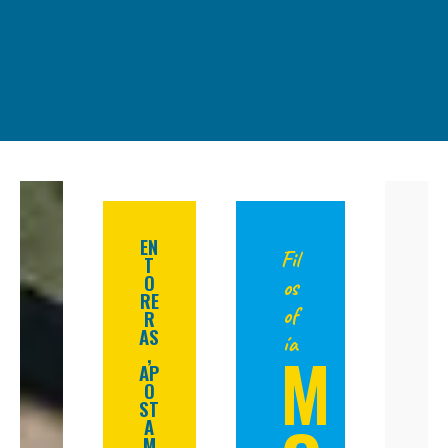
EN
Fil
T
O
os
RE
of
R
AS
ía
M
,
AP
O
ST
A
M