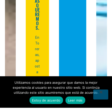
ÁS
Q
UE
RE
M
O
S.
En
To
rer
as,
ap
ost
a
m
Utilizamos cookies para asegurar que damos la mejor
os
experiencia al usuario en nuestro sitio web. Si continúa
po
utilizando este sitio asumiremos que está de acuerdo.
r
Estoy de acuerdo
Leer más
cre
ar