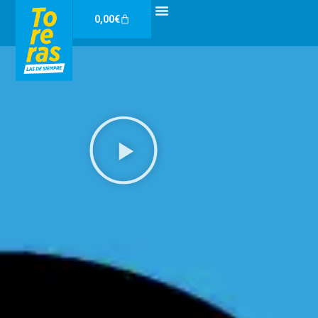
Ir
Carrito
0,00
€
al
contenido