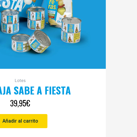
Lotes
AJA SABE A FIESTA
39,95
€
Añadir al carrito