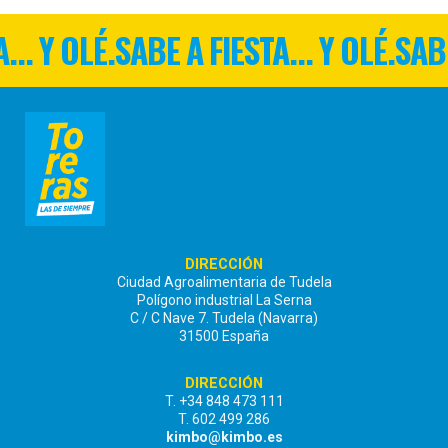
... Y OLÉ.
SABE A FIESTA... Y OLÉ.
SABE
DIRECCIÓN
Ciudad Agroalimentaria de Tudela
Polígono industrial La Serna
C / C Nave 7. Tudela (Navarra)
31500 España
DIRECCIÓN
T. +34 848 473 111
T. 602 499 286
kimbo@kimbo.es