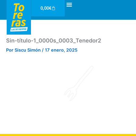
Ir
Carrito
0,00
€
al
contenido
Sin-título-1_0000s_0003_Tenedor2
Por
Siscu Simón
/
17 enero, 2025