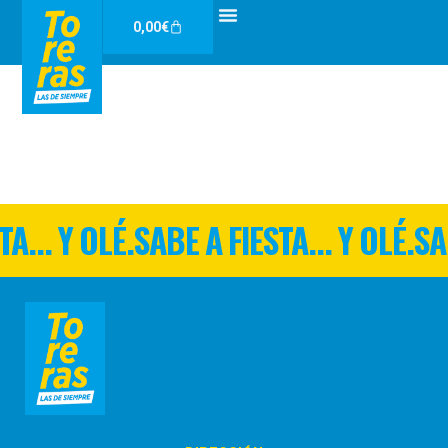
Ir
Carrito
0,00
€
al
contenido
TA... Y OLÉ.
SABE A FIESTA... Y OLÉ.
SA