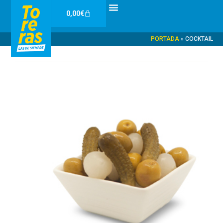
Ir
Carrito
0,00
€
al
contenido
PORTADA
»
COCKTAIL