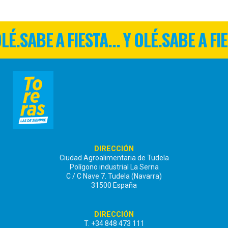
OLÉ.
SABE A FIESTA... Y OLÉ.
SABE A FIE
DIRECCIÓN
Ciudad Agroalimentaria de Tudela
Polígono industrial La Serna
C / C Nave 7. Tudela (Navarra)
31500 España
DIRECCIÓN
T. +34 848 473 111