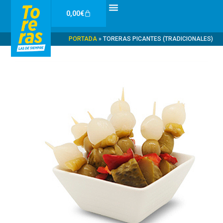
Ir
Carrito
0,00
€
al
contenido
PORTADA
»
TORERAS PICANTES (TRADICIONALES)