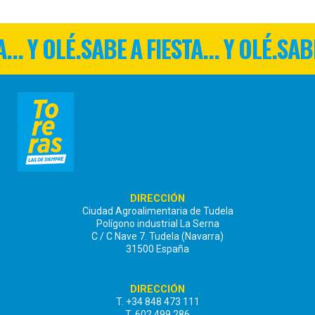
... Y OLÉ.
SABE A FIESTA... Y OLÉ.
SABE
DIRECCIÓN
Ciudad Agroalimentaria de Tudela
Polígono industrial La Serna
C / C Nave 7. Tudela (Navarra)
31500 España
DIRECCIÓN
T. +34 848 473 111
T. 602 499 286