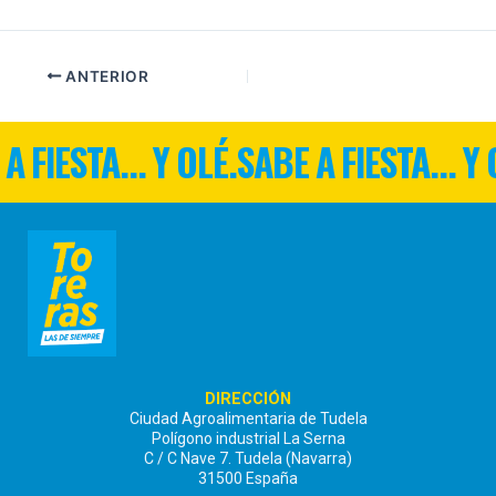
ANTERIOR
A FIESTA... Y OLÉ.
SABE A FIESTA... Y 
DIRECCIÓN
Ciudad Agroalimentaria de Tudela
Polígono industrial La Serna
C / C Nave 7. Tudela (Navarra)
31500 España