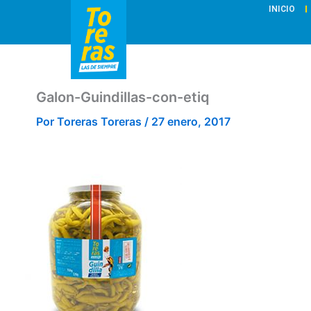
Ir
INICIO
al
contenido
Galon-Guindillas-con-etiq
Por
Toreras Toreras
/
27 enero, 2017