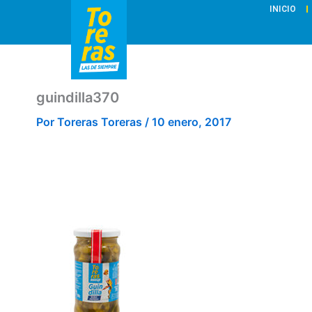
Ir
INICIO
al
contenido
guindilla370
Por
Toreras Toreras
/
10 enero, 2017