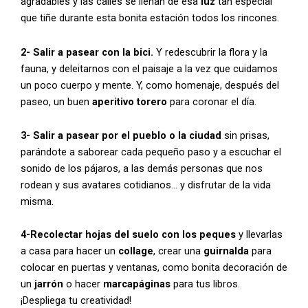
agradables y las calles se llenan de esa
luz
tan especial
que tiñe durante esta bonita estación todos los rincones.
2- Salir a pasear con la bici.
Y redescubrir la flora y la
fauna, y deleitarnos con el paisaje a la vez que cuidamos
un poco cuerpo y mente. Y, como homenaje, después del
paseo, un buen
aperitivo torero
para coronar el día.
3- Salir a pasear por el pueblo o la ciudad
sin prisas,
parándote a saborear cada pequeño paso y a escuchar el
sonido de los pájaros, a las demás personas que nos
rodean y sus avatares cotidianos… y disfrutar de la vida
misma.
4-Recolectar hojas del suelo con los peques
y llevarlas
a casa para hacer un
collage
, crear una
guirnalda
para
colocar en puertas y ventanas, como bonita decoración de
un
jarrón
o hacer
marcapáginas
para tus libros.
¡Despliega tu creatividad!