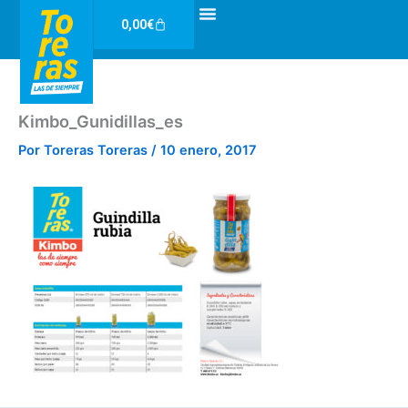
Ir
Carrito
0,00
€
al
contenido
Kimbo_Gunidillas_es
Por
Toreras Toreras
/
10 enero, 2017