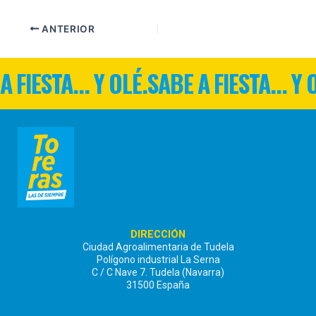
ANTERIOR
A FIESTA... Y OLÉ.
SABE A FIESTA... Y 
DIRECCIÓN
Ciudad Agroalimentaria de Tudela
Polígono industrial La Serna
C / C Nave 7. Tudela (Navarra)
31500 España