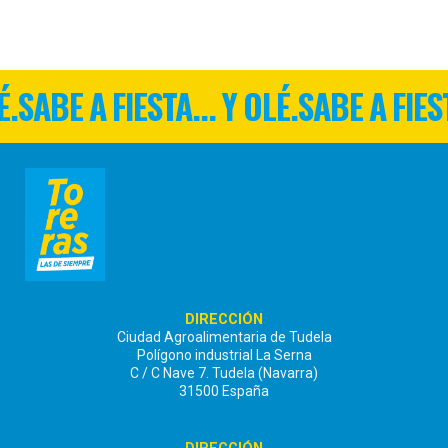
É.
SABE A FIESTA... Y OLÉ.
SABE A FIEST
DIRECCIÓN
Ciudad Agroalimentaria de Tudela
Polígono industrial La Serna
C / C Nave 7. Tudela (Navarra)
31500 España